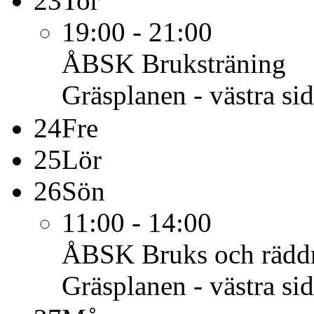
23
Tor
19:00 - 21:00
ÅBSK
Bruksträning
Gräsplanen - västra si
24
Fre
25
Lör
26
Sön
11:00 - 14:00
ÅBSK
Bruks och rädd
Gräsplanen - västra si