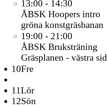
13:00 - 14:30
ÅBSK
Hoopers intro
gröna konstgräsbanan
19:00 - 21:00
ÅBSK
Bruksträning
Gräsplanen - västra si
10
Fre
11
Lör
12
Sön