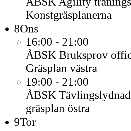
ÅBSK
Agility träning
Konstgräsplanerna
8
Ons
16:00 - 21:00
ÅBSK
Bruksprov offic
Gräsplan västra
19:00 - 21:00
ÅBSK
Tävlingslydnad
gräsplan östra
9
Tor