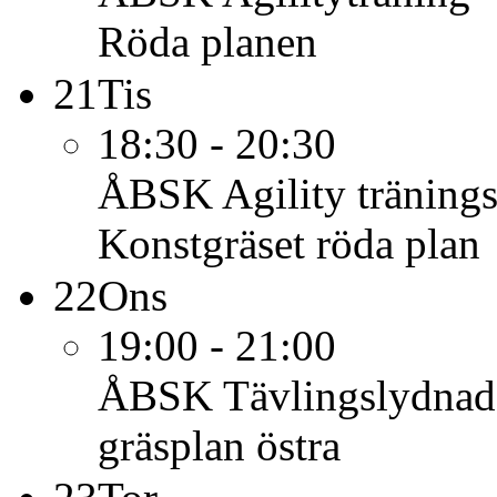
Röda planen
21
Tis
18:30 - 20:30
ÅBSK
Agility träning
Konstgräset röda plan
22
Ons
19:00 - 21:00
ÅBSK
Tävlingslydnad
gräsplan östra