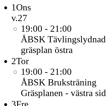
1
Ons
v.27
19:00 - 21:00
ÅBSK
Tävlingslydnad
gräsplan östra
2
Tor
19:00 - 21:00
ÅBSK
Bruksträning
Gräsplanen - västra si
3
Fre