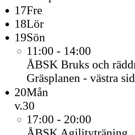
17
Fre
18
Lör
19
Sön
11:00 - 14:00
ÅBSK
Bruks och rädd
Gräsplanen - västra si
20
Mån
v.30
17:00 - 20:00
ÅBSK
Agilityträning