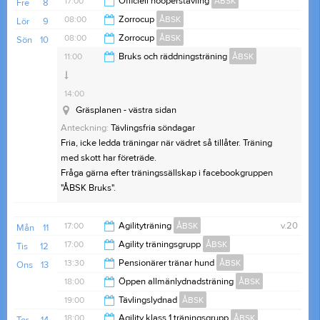
17:00
Officiell hooperstävling
ÅBSK
Fre
8
21:00
08:00
Zorrocup
ÅBSK
Lör
9
21:00
08:00
Zorrocup
ÅBSK
Sön
10
Konstgräs + gräsplan
21:00
11:00
Bruks och räddningsträning
ÅBSK
13:00
14:00
Gräsplanen - västra sidan
Anteckning:
Tävlingsfria söndagar
Fria, icke ledda träningar när vädret så tillåter. Träning
med skott har företräde.
Fråga gärna efter träningssällskap i facebookgruppen
"ÅBSK Bruks".
17:00
Agilityträning
ÅBSK
v.20
Mån
11
17:00
Agility träningsgrupp
ÅBSK
Tis
12
20:00
13:30
Pensionärer tränar hund
ÅBSK
Ons
13
21:00
18:00
Öppen allmänlydnadsträning
ÅBSK
15:00
19:00
Tävlingslydnad
ÅBSK
19:00
18:00
Agility klass 1 träningsgrupp
ÅBSK