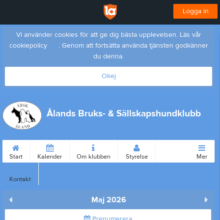
Logga in
Vi använder cookies för att ge dig bästa upplevelsen. Läs vår
cookiepolicy
här
. Genom att fortsätta använda tjänsten godkänner
du denna.
Okej
Ålands Bruks- & Sällskapshundklubb
Start
Kalender
Om klubben
Styrelse
Mer
Kontakt
Maj 2026
Prenumerera