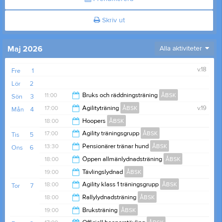
Skriv ut
Maj 2026
Alla aktiviteter
v.18
Fre
1
Lör
2
11:00
Bruks och räddningsträning
ÅBSK
Sön
3
17:00
Agilityträning
ÅBSK
v.19
Mån
4
14:00
18:00
Hoopers
ÅBSK
20:00
17:00
Agility träningsgrupp
ÅBSK
Tis
5
21:00
13:30
Pensionärer tränar hund
ÅBSK
Ons
6
21:00
18:00
Öppen allmänlydnadsträning
ÅBSK
15:00
19:00
Tävlingslydnad
ÅBSK
19:00
18:00
Agility klass 1 träningsgrupp
ÅBSK
Tor
7
21:00
18:00
Rallylydnadsträning
ÅBSK
20:00
19:00
Bruksträning
ÅBSK
20:00