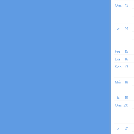
Ons
13
Tor
14
Fre
15
Lör
16
Sön
17
Mån
18
Tis
19
Ons
20
Tor
21