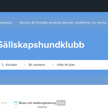
kiepolicy
här
. Genom att fortsätta använda tjänsten godkänner du denna.
 Sällskapshundklubb
Kontakt
Bli medlem
Hitta till plan
11:00
Bruks och räddningsträning
ÅBSK