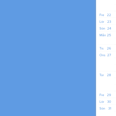
Fre
22
Lör
23
Sön
24
Mån
25
Tis
26
Ons
27
Tor
28
Fre
29
Lör
30
Sön
31