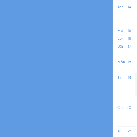
Tor
14
Fre
15
Lör
16
Sön
17
Mån
18
Tis
19
Ons
20
Tor
21