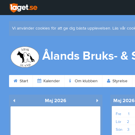
Vi använder cookies för att ge dig bästa upplevelsen. Läs vår coo
Ålands Bruks- &
Start
Kalender
Om klubben
Styrelse
Maj 2026
Maj 2026
Fre
1
Lör
2
Sön
3