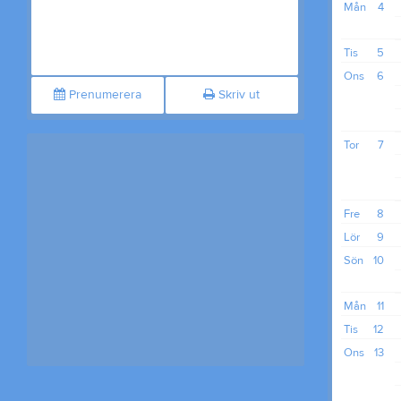
Mån
4
Tis
5
Ons
6
Prenumerera
Skriv ut
Tor
7
Fre
8
Lör
9
Sön
10
Mån
11
Tis
12
Ons
13