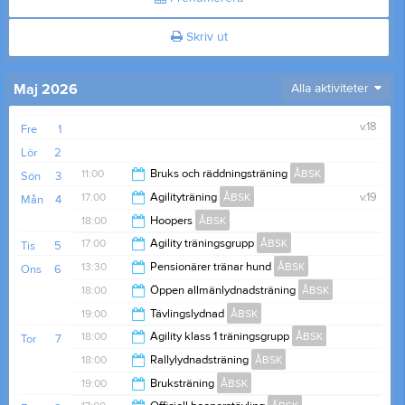
Skriv ut
Maj 2026
Alla aktiviteter
v.18
Fre
1
Lör
2
11:00
Bruks och räddningsträning
ÅBSK
Sön
3
17:00
Agilityträning
ÅBSK
v.19
Mån
4
14:00
18:00
Hoopers
ÅBSK
20:00
17:00
Agility träningsgrupp
ÅBSK
Tis
5
21:00
13:30
Pensionärer tränar hund
ÅBSK
Ons
6
21:00
18:00
Öppen allmänlydnadsträning
ÅBSK
15:00
19:00
Tävlingslydnad
ÅBSK
19:00
18:00
Agility klass 1 träningsgrupp
ÅBSK
Tor
7
21:00
18:00
Rallylydnadsträning
ÅBSK
20:00
19:00
Bruksträning
ÅBSK
20:00