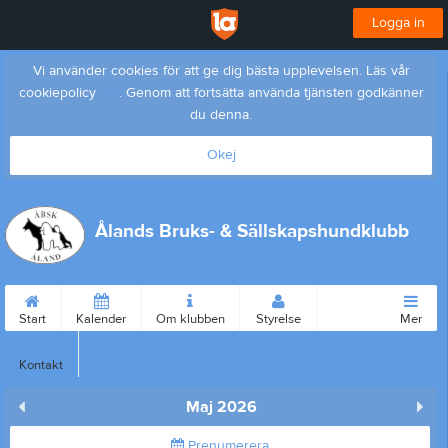
Logga in
Vi använder cookies för att ge dig bästa upplevelsen. Läs vår
cookiepolicy
här
. Genom att fortsätta använda tjänsten godkänner
du denna.
Okej
Ålands Bruks- & Sällskapshundklubb
Start
Kalender
Om klubben
Styrelse
Mer
Kontakt
Maj 2026
Prenumerera