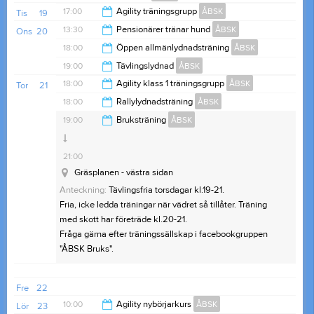
20:00
17:00
Agility träningsgrupp
ÅBSK
Tis
19
20:00
13:30
Pensionärer tränar hund
ÅBSK
Ons
20
21:00
18:00
Öppen allmänlydnadsträning
ÅBSK
15:00
19:00
Tävlingslydnad
ÅBSK
19:00
18:00
Agility klass 1 träningsgrupp
ÅBSK
Tor
21
Konstgräset nära gamla containern
21:00
18:00
Rallylydnadsträning
ÅBSK
Gräsplan mot parkeringen
20:00
19:00
Bruksträning
ÅBSK
20:00
21:00
Gräsplanen - västra sidan
Anteckning:
Tävlingsfria torsdagar kl.19-21.
Fria, icke ledda träningar när vädret så tillåter. Träning
med skott har företräde kl.20-21.
Fråga gärna efter träningssällskap i facebookgruppen
"ÅBSK Bruks".
Fre
22
10:00
Agility nybörjarkurs
ÅBSK
Lör
23