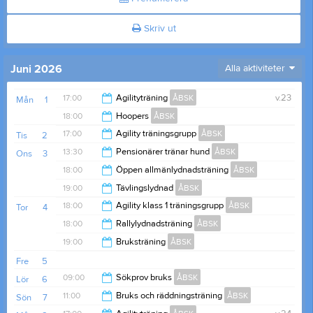
Skriv ut
Juni 2026
Alla aktiviteter
17:00
Agilityträning
ÅBSK
v.23
Mån
1
18:00
Hoopers
ÅBSK
20:00
17:00
Agility träningsgrupp
ÅBSK
Tis
2
20:00
13:30
Pensionärer tränar hund
ÅBSK
Ons
3
21:00
18:00
Öppen allmänlydnadsträning
ÅBSK
15:00
19:00
Tävlingslydnad
ÅBSK
19:00
18:00
Agility klass 1 träningsgrupp
ÅBSK
Tor
4
21:00
18:00
Rallylydnadsträning
ÅBSK
20:00
19:00
Bruksträning
ÅBSK
20:00
Fre
5
21:00
09:00
Sökprov bruks
ÅBSK
Lör
6
11:00
Bruks och räddningsträning
ÅBSK
Sön
7
16:00