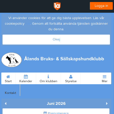
Logga in
Vi använder cookies för att ge dig bästa upplevelsen. Läs vår
cookiepolicy
här
. Genom att fortsätta använda tjänsten godkänner
du denna.
Okej
Ålands Bruks- & Sällskapshundklubb
Start
Kalender
Om klubben
Styrelse
Mer
Kontakt
Juni 2026
Prenumerera