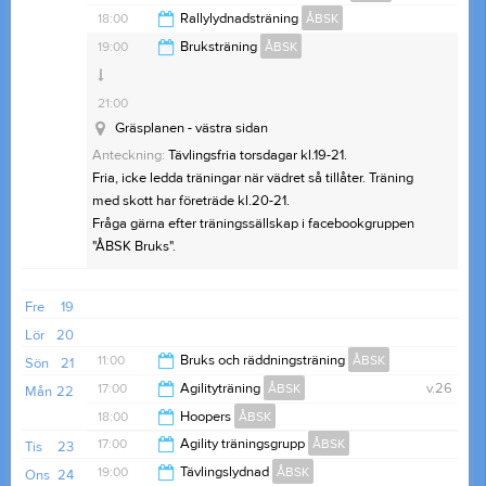
Konstgräset nära gamla containern
21:00
18:00
Rallylydnadsträning
ÅBSK
Gräsplan mot parkeringen
20:00
19:00
Bruksträning
ÅBSK
20:00
21:00
Gräsplanen - västra sidan
Anteckning:
Tävlingsfria torsdagar kl.19-21.
Fria, icke ledda träningar när vädret så tillåter. Träning
med skott har företräde kl.20-21.
Fråga gärna efter träningssällskap i facebookgruppen
"ÅBSK Bruks".
Fre
19
Lör
20
11:00
Bruks och räddningsträning
ÅBSK
Sön
21
17:00
Agilityträning
ÅBSK
v.26
Mån
22
14:00
18:00
Hoopers
ÅBSK
20:00
17:00
Agility träningsgrupp
ÅBSK
Tis
23
20:00
19:00
Tävlingslydnad
ÅBSK
Ons
24