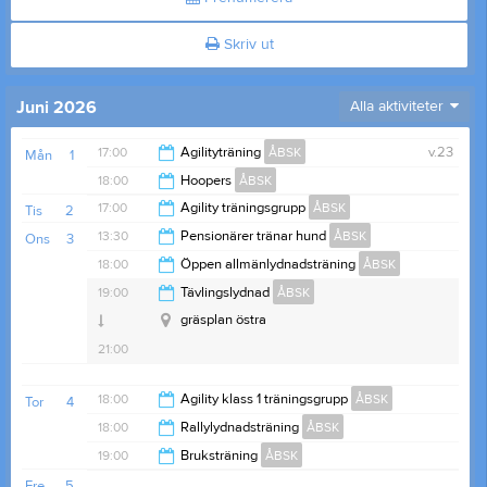
Skriv ut
Juni 2026
Alla aktiviteter
17:00
Agilityträning
ÅBSK
v.23
Mån
1
18:00
Hoopers
ÅBSK
20:00
17:00
Agility träningsgrupp
ÅBSK
Tis
2
20:00
13:30
Pensionärer tränar hund
ÅBSK
Ons
3
Överallt
21:00
18:00
Öppen allmänlydnadsträning
ÅBSK
Gräsplan
15:00
19:00
Tävlingslydnad
ÅBSK
19:00
gräsplan östra
21:00
18:00
Agility klass 1 träningsgrupp
ÅBSK
Tor
4
18:00
Rallylydnadsträning
ÅBSK
20:00
19:00
Bruksträning
ÅBSK
20:00
Fre
5