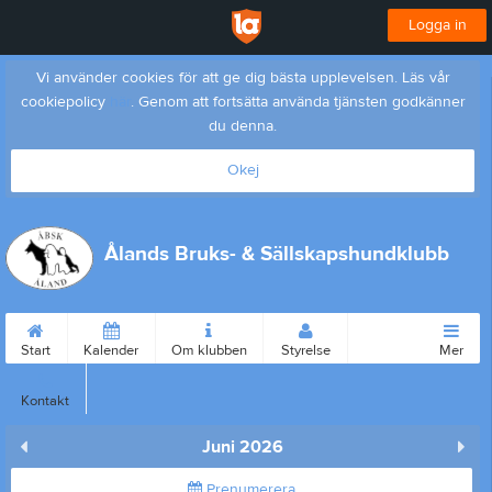
Logga in
Vi använder cookies för att ge dig bästa upplevelsen. Läs vår
cookiepolicy
här
. Genom att fortsätta använda tjänsten godkänner
du denna.
Okej
Ålands Bruks- & Sällskapshundklubb
Start
Kalender
Om klubben
Styrelse
Mer
Kontakt
Juni 2026
Prenumerera