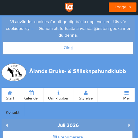
Logga in
Vi använder cookies för att ge dig bästa upplevelsen. Läs vår
cookiepolicy
här
. Genom att fortsätta använda tjänsten godkänner
du denna.
Okej
Ålands Bruks- & Sällskapshundklubb
Start
Kalender
Om klubben
Styrelse
Mer
Kontakt
Juli 2026
Prenumerera