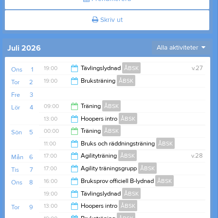
Skriv ut
Juli 2026
Alla aktiviteter
19:00
Tävlingslydnad
ÅBSK
v.27
Ons
1
19:00
Bruksträning
ÅBSK
Tor
2
21:00
Fre
3
21:00
09:00
Träning
ÅBSK
Lör
4
13:00
Hoopers intro
ÅBSK
00:00
00:00
Träning
ÅBSK
Sön
5
14:30
11:00
Bruks och räddningsträning
ÅBSK
19:00
17:00
Agilityträning
ÅBSK
v.28
Mån
6
14:00
17:00
Agility träningsgrupp
ÅBSK
Tis
7
20:00
16:00
Bruksprov officiell B-lydnad
ÅBSK
Ons
8
21:00
19:00
Tävlingslydnad
ÅBSK
21:00
13:00
Hoopers intro
ÅBSK
Tor
9
21:00