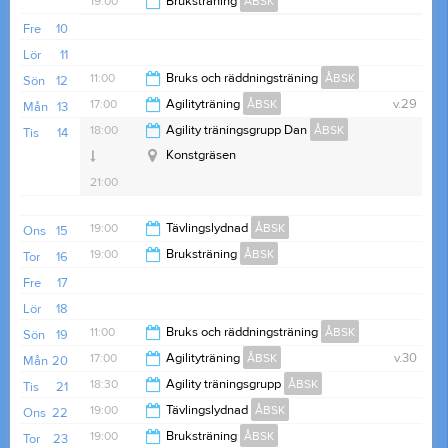
19:00
Bruksträning
ÅBSK
14:30
Fre
10
21:00
Lör
11
11:00
Bruks och räddningsträning
ÅBSK
Sön
12
17:00
Agilityträning
ÅBSK
v.29
Mån
13
14:00
18:00
Agility träningsgrupp Dan
ÅBSK
Tis
14
20:00
Konstgräsen
21:00
19:00
Tävlingslydnad
ÅBSK
Ons
15
19:00
Bruksträning
ÅBSK
Tor
16
21:00
Fre
17
21:00
Lör
18
11:00
Bruks och räddningsträning
ÅBSK
Sön
19
17:00
Agilityträning
ÅBSK
v.30
Mån
20
14:00
18:30
Agility träningsgrupp
ÅBSK
Tis
21
20:00
19:00
Tävlingslydnad
ÅBSK
Ons
22
20:30
19:00
Bruksträning
ÅBSK
Tor
23