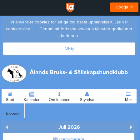
Logga in
Vi använder cookies för att ge dig bästa upplevelsen. Läs vår
cookiepolicy
här
. Genom att fortsätta använda tjänsten godkänner
du denna.
Okej
Ålands Bruks- & Sällskapshundklubb
Start
Kalender
Om klubben
Styrelse
Mer
Kontakt
Juli 2026
Prenumerera