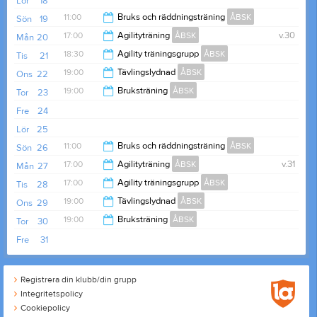
Lör
18
11:00
Bruks och räddningsträning
ÅBSK
Sön
19
17:00
Agilityträning
ÅBSK
v.30
Mån
20
14:00
18:30
Agility träningsgrupp
ÅBSK
Tis
21
20:00
19:00
Tävlingslydnad
ÅBSK
Ons
22
20:30
19:00
Bruksträning
ÅBSK
Tor
23
21:00
Fre
24
21:00
Lör
25
11:00
Bruks och räddningsträning
ÅBSK
Sön
26
17:00
Agilityträning
ÅBSK
v.31
Mån
27
14:00
17:00
Agility träningsgrupp
ÅBSK
Tis
28
20:00
19:00
Tävlingslydnad
ÅBSK
Ons
29
21:00
19:00
Bruksträning
ÅBSK
Tor
30
21:00
Fre
31
21:00
Registrera din klubb/din grupp
Integritetspolicy
Cookiepolicy