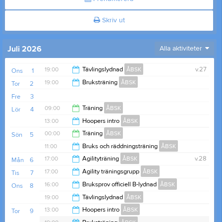
Skriv ut
Juli 2026
Alla aktiviteter
19:00
Tävlingslydnad
ÅBSK
v.27
Ons
1
19:00
Bruksträning
ÅBSK
Tor
2
21:00
Fre
3
21:00
09:00
Träning
ÅBSK
Lör
4
13:00
Hoopers intro
ÅBSK
00:00
00:00
Träning
ÅBSK
Sön
5
14:30
11:00
Bruks och räddningsträning
ÅBSK
19:00
17:00
Agilityträning
ÅBSK
v.28
Mån
6
14:00
17:00
Agility träningsgrupp
ÅBSK
Tis
7
20:00
16:00
Bruksprov officiell B-lydnad
ÅBSK
Ons
8
21:00
19:00
Tävlingslydnad
ÅBSK
21:00
13:00
Hoopers intro
ÅBSK
Tor
9
gröna konstgräsbanan
21:00