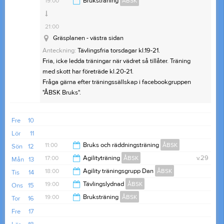
19:00
Bruksträning
ÅBSK
14:30
21:00
Gräsplanen - västra sidan
Anteckning:
Tävlingsfria torsdagar kl.19-21.
Fria, icke ledda träningar när vädret så tillåter. Träning
med skott har företräde kl.20-21.
Fråga gärna efter träningssällskap i facebookgruppen
"ÅBSK Bruks".
Fre
10
Lör
11
11:00
Bruks och räddningsträning
ÅBSK
Sön
12
17:00
Agilityträning
ÅBSK
v.29
Mån
13
14:00
18:00
Agility träningsgrupp Dan
ÅBSK
Tis
14
20:00
19:00
Tävlingslydnad
ÅBSK
Ons
15
21:00
19:00
Bruksträning
ÅBSK
Tor
16
21:00
Fre
17
21:00