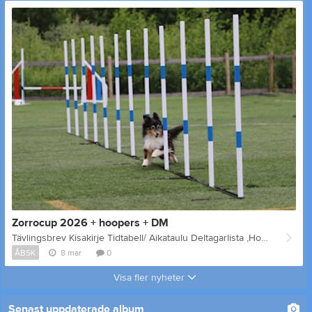
Zorrocup 2026 + hoopers + DM
Tävlingsbrev Kisakirje Tidtabell/ Aikataulu Deltagarlista ,Hoopers 8.5 Deltagarlista agility I år ordnas våra officiella agilitytävlingar Zorrocup 9-10 maj. På kvällen 8 maj ordnas officiell hooperstävling. Söndagen den 10 maj hålls Ålands Kenneldistrikts distriktsmästerskap. Domare: Arto Laitinen Hoopers kvällstävling: Två tävlingar för klass 1 och 2 (A och B) Tävlingarna hålls på inhägnat konstgräs. Zorrocupen: På lördag är det tre tävlingar för alla klasser och en fjärde tävling för klass 1 och 2. På söndag har alla två tävlingar. Tävling A och C är hopp och B är agility. Tävling D (endast klass 1 och 2) är agility. Tävling E är agility och F är hopp. Agilitytävlingarna hålls på en stor konstgräsplan och hopp på naturgräs. Båda banorna är inhägnade. På lördag är startordningen 1A,1B,1C,1D 2A,2B,2C,2D, 3A,3B,3C Och på söndagen 3E,3F,2E,2F,1E,1F Zorrocup består av tävlingarna A,B,C, På lördagen startar klass 3 ungefär 15.00 och klass 1 och 2 avgörs innan det. Och på söndagen beräknas tävlingarna vara klara så att de som skall till Åbo hinner med eftermiddagsfärjan. Anmälningarna görs via KITU, SAGIS tävlingskalender senast 27.4 Anmälningsavgift 14e per start (11e med ÅBSK licens) IBAN: FI91 6601 0001 0947 13 Referensnummer: 45900 Mätning av hundar Förfrågningar samt anmälan till mätning skickas till Sofia Bergman, sofia.bergman@outlook.com OBS! Hundarna skall vara vaccinerade enligt Finska Kennelklubbens direktiv, och hundar som kommer från Sverige skall även vara avmaskade mot dvärgbandmask. Obs följande ÅBSK:s agilitytävlingar hålls den 12-13 september. Domare: Michaela Jansson från Sverige. Visa mindre Zorrocup 2026 Tänä vuonna järjestämme viralliset agilitykilpailumme Zorrocup 9.–10.5. Illalla 8.5 järjestetään virallinen hoopers-kilpailu. Sunnuntaina 10.5 pidetään Ahvenanmaan kennelpiirin piirimestaruuskilpailut. Tuomari: Arto Laitinen Hoopersin iltakilpailu Kaksi kilpailua luokille 1 ja 2 (A ja B). Kilpailut pidetään aidatulla tekonurmella. Zorrocup Lauantaina on kolme kilpailua kaikille luokille ja neljäs kilpailu luokille 1 ja 2. Sunnuntaina kaikilla on kaksi kilpailua. . Kilpailut A ja C ovat hyppyratoja ja B on agilityrata. Kilpailu D (vain luokat 1 ja 2) on agilityrata. Kilpailu E on agilityrata ja F on hyppyrata Agilitykilpailut järjestetään suurella tekonurmikentällä ja hyppykilpailut luonnonnurmella. Molemmat radat ovat aidatut. Lauantaina kilpailujärjestys on 1A, 1B, 1C, 1D, 2A, 2B, 2C, 2D, 3A, 3B, 3C ja sunnuntaina 3E, 3F, 2E, 2F, 1E, 1F Zorro cup koostuu kilpailuista A, B ja C. Lauantaina luokka 3 alkaa noin klo. 15.00 ja luokat 1 ja 2 ratkaistaan ennen sitä. Sunnuntaina kilpailujen odotetaan päättyvän niin, että Turkuun matkustavat ehtivät mukaan iltapäivälauttaan. Ilmoittautuminen KITU:n kautta (SAGI:n kilpailukalenteri) viimeistään 27.4. Maksu: 14 €/startti (11€ ÅBSK:n lisenssillä) IBAN FI91 6601 0001 0947 13 Viitenumero 45900 Tiedustelut sekä ilmoittautumiset mittaukseen lähetetään Sofia Bergmanille: sofia.bergman@outlook.com HUOM! Koirien tulee olla rokotettuja Suomen Kennelliiton määräysten mukaisesti, ja Ruotsista saapuvien koirien tulee lisäksi loislääkitä ekinokokin varalta. ÅBSK:n seuraavat agilitykilpailut järjestetään 12.–13.9.2026 Tuomarina toimii Michaela Jansson Ruotsista.
ÅBSK
8 mar
0
Visa fler nyheter
Senast uppdaterade album