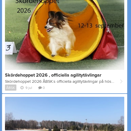
Skördehoppet 2026 , officiella agilitytävlingar
Skördehoppet 2026 ÅBSK:s officiella agilitytävlingar på hösten Datum: 12 -13 september Domare : Michaela Jansson från Sverige På lördag är det tre tävlingar för alla klasser och en fjärde tävling för klass 3 . På söndag har alla två tävlingar. Tävling A och C är agility och B är hopp Tävling D är hopp för klass 3 Tävling E är agility och F är hopp. Agilitytävlingarna hålls på en stor konstgräsplan och hopp på naturgräs. Båda banorna är inhägnade. På lördag är startordningen 1A,1B,1C, 2A,2B,2C, 3A,3B,3C,3D Och på söndagen 3E,3F,2E,2F,1E,1F På söndagen beräknas tävlingarna vara klara så att de som skall till Åbo hinner med eftermiddagsfärjan. Anmälningarna görs via KITU, SAGIS tävlingskalender senast 1.9 Anmälningsavgift 14e per start (11e med ÅBSK licens) IBAN: FI91 6601 0001 0947 13 Referensnummer: 45900 Mätning av hundar Förfrågningar samt anmälan till mätning skickas till Sofia Bergman, sofia.bergman@outlook.com OBS! Hundarna skall vara vaccinerade enligt Finska Kennelklubbens direktiv, och hundar som kommer från Sverige skall även vara avmaskade mot dvärgbandmask. Obs följande ÅBSK:s agilitytävlingar hålls den 15-16 maj. Domare: Miia Kallio
ÅBSK
9 jul
0