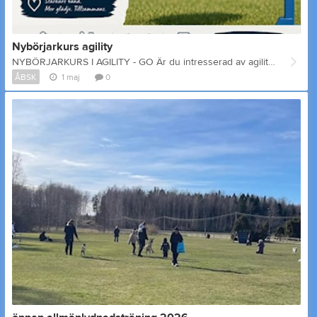
Nybörjarkurs agility
NYBÖRJARKURS I AGILITY - GO Är du intresserad av agility? Här är kursen som ger dig grunderna för inlärning av samtliga hinder, olika belöningsgrunder och placering, distanshandling, framför-, blind- och bakombyte och mycket mycket mer! Vi varvar teori, diskussioner och praktiskt på ÅBSK agilityplanen i Torp. Förkunskaper: Inga förkunskaper krävs, men för att du ska kunna tillgodose dig kursen på bästa sätt bör din hunds vardagslydnad vara god. Datum: 17/5 kl 17.30-19.30 23/5 kl 10-12 31/5 kl 17.30-19.30 12/6 18-20 18/6 eller 21/6 Kurstillfällena är 2h/gång Pris: 70€ Medlemskap i ÅBSK är ett krav
ÅBSK
1 maj
0