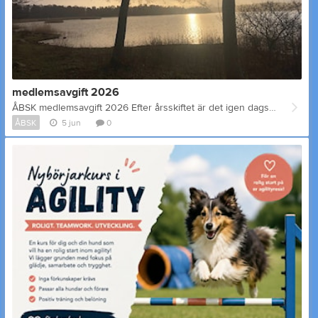
medlemsavgift 2026
ÅBSK medlemsavgift 2026 Efter årsskiftet är det igen dags att betala medlemsavgift för 2026 till ÅBSK. (betalas alltså först efter årsskiftet) Medlemsavgiften är en årsavgift som varje år betalas efter årsskiftet. Undantag: Följande grupper skall inte betala medlemsavgift - hedersmedlemmar - styrelsemedlemmar 2026 - NYA medlemmar som blev medlemmar som betalatde medlemsavgift någongång i sept till . december. På höstmötet beslöts att medlemsavgiften höjs för 2026 Medlemsavgift 35e Familjemedlem 15e Junior 15e (den som 2026 fyller 18 år är inte längre junior) Man betalar in på konto till Ålands Bruks och Sällskapshund r.f. ÅAB FI4166010002100048 som referns skriver man sitt medlemsnummer (skriv inget i kommentarsfältet). Då betalningen kommit in på klubbens konto skickas ett medlemskort per email. Om medlemmen saknar email skickas det med vanlig post. Kontot kollas två gånger i månaden , så man kan få vänta några veckor ibland. Nya medlemmar som saknar medlemsnummer skriver namn och adress i kommentarsfältet. Nya medlemmar skall även registrera sig . Välj ur menyn uppe på hemsidan. Medlemskort börjar skickas ut i första halvan av januari. Finns det frågor får ni höra av er till medlemssekreterare Ninna Lindholm på facebook eller bengo(at)aland.net Ninna Lindholm Ledamot
ÅBSK
5 jun
0