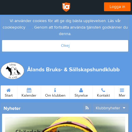
Logga in
Vi använder cookies för att ge dig bästa upplevelsen. Läs vår
cookiepolicy
här
. Genom att fortsätta använda tjänsten godkänner du
denna.
Okej
Ålands Bruks- & Sällskapshundklubb
Start
Kalender
Om klubben
Styrelse
Kontakt
Mer
Nyheter
Klubbnyheter