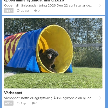
öppen allmänlydnadsträning 2026
Öppen allmänlydnadsträning 2026 Den 22 april startar den öppna allmänlydnadsträningen. Den hålls alltid på onsdagar kl 18-19 När? 22 april till och med 10 juni . sen sommaruppehåll 5 augusti till 16 september - Den kostar inget (ja, vi vill att man skall vara medlem i klubben, man kan komma en gång utan att vara det och prova på) - men behöver inte anmäla sig ( påminnelser om denna träning sätts ut i Facebook gruppen Hundhändelser, gå gärna in där och skriv ... jag kommer ,,, så vet den som skall hålla träningen att det är folk på kommande) - man ansvarar för sin egen hund - man rastar hunden innan t.ex längs vägen -hunden skall vara vaccinerad enligt finska kennelklubbens krav Det finns alltid en ledare på plats, men det är olika för det mesta så någon röd tråd blir det inte riktigt. Men man kan skapa en egen röd tråd där man tänker ut vad man vill träna med sin hund. Det viktiga är att detta är en situation där kan kan träna kontakt med sin hund och kontakt fastän det finns massor av störning från andra hundar. Och de som ställer upp som ledare har erfarenhet från att de tränat egna hundar så fråga gärna om tips och råd, berätta om problem med din hund som du kanske funderar över. Och kom ihåg, det viktiga i all hundträning är Tålamod, Tålamod och ytterligare Tålamod. Och glädje! Ha roligt tillsammans!
ÅBSK
20 apr
0
Vårhoppet
Vårhoppet Inofficiell agilitytävling ÅBSK agilitysektion bjuder in till (inoff) VÅRHOPPET på agilityplanerna i torp. När? 29.4.2026 kl 18.00 Klass? Hoppklasser: Klass 1/2 Klass 3 Domare. Sofia Bergman Ta din chans att känna på tävlingsnerverna inför ZorroCup! Anmäl genom att skicka ett meddelande till Sofia Karlsson med klass, storlek samt ditt och hundens namn. 7 euro per start för medlemmar i ÅBSK, 10 euro per start icke medlemmar. Ålands Bruks- och sällskapshundklubb IBAN: FI91 6601 0001 0947 13 Referensnummer: 45900 Ska du vara funktionär på ZorroCup? Nya uppgifter? Ta chansen att öva på funktionärsuppgifterna innan officiella tävlingen! Vi hjälps åt så alla känner sig trygga inför maj. Anmäl dig här till Sofia Karlssonom du kan tänka dig hjälpa till på Inoff Vårhoppet, vi blir tacksamma
ÅBSK
1 apr
0