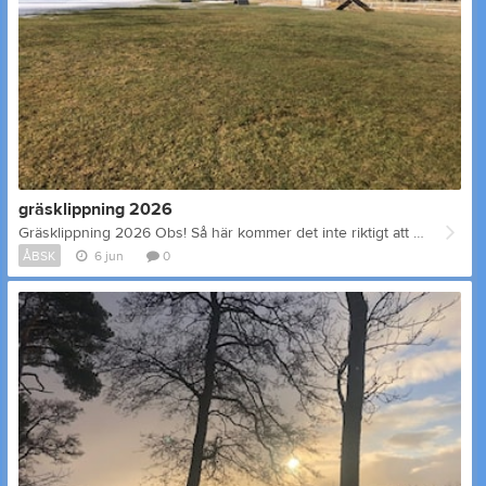
gräsklippning 2026
Gräsklippning 2026 Obs! Så här kommer det inte riktigt att de ut då ni skall klippa. Bilden är från 10 mars 2026. Vi får hoppas snön är borta och att gräset lyser friskt grönt. Även i år har styrelsen beslutat att sektionerna turvis organiserar gräsklippningen. Det blir fyra gånger per sektion. Och obs , det behöver inte vara sektionsmedlemmar som klipper, men sektopnen har ansvaret att det blir gjort. Meddela Ninna (Ninna Lindholm på fb) vem som har i uppgift att klippa. Man kan klippa hela gräsplan , eller vara två som delar på det. ( någon kanske märker att agilityn har fem gånger, men det beror på zorro cup) Vecka. Sektion 19 agility 20 agility 21. Rally Tove 22. Bruks 23 Agility 24 Räddning 25 Rally Ritva 26 Bruks 27. Agility 28. Räddning 29. Rally Tove 30. Bruks 31. Agility Andres 32 Räddning 33 Rally Denice 34 Bruks 35 Agility 36 Räddning
ÅBSK
6 jun
0