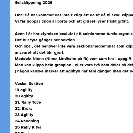
Gräsklippning 2026
Obs! Så här kommer det inte riktigt att de ut då ni skall klipp
Vi får hoppas snön är borta och att gräset lyser friskt grönt.
Även i år har styrelsen beslutat att sektionerna turvis organi
Det blir fyra gånger per sektion.
Och obs , det behöver inte vara sektionsmedlemmar som klip
ansvaret att det blir gjort.
Meddela Ninna (Ninna Lindholm på fb) vem som har i uppgift a
Man kan klippa hela gräsplan , eller vara två som delar på det
( någon kanske märker att agilityn har fem gånger, men det be
Vecka. Sektion
19 agility
20 agility
21. Rally Tove
22. Bruks
23 Agility
24 Räddning
25 Rally Ritva