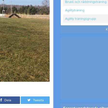
Bruks och räddningsträning
Agilityträning
Agility träningsgrupp
K
Dela
Tweeta