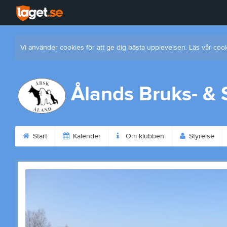
Vi använder cookies för att ge dig bästa upplevelsen. Läs vår coo
Ålands Bruks- &
Start
Kalender
Om klubben
Styrelse