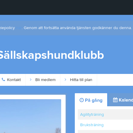
kiepolicy
här
. Genom att fortsätta använda tjänsten godkänner du denna.
 Sällskapshundklubb
Kontakt
Bli medlem
Hitta till plan
Kalend
På gång
Agilityträning
Bruksträning