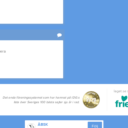
tera
laget.se
Det enda föreningssystemet som har hamnat på IDG:s
lista över Sveriges 100 bästa sajter sju år i rad.
ÅBSK
Följ