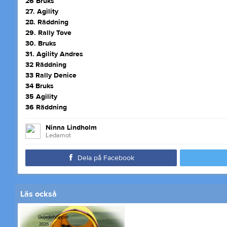
26 Bruks
27. Agility
28. Räddning
29. Rally Tove
30. Bruks
31. Agility Andres
32 Räddning
33 Rally Denice
34 Bruks
35 Agility
36 Räddning
Ninna Lindholm
Ledamot
Dela på Facebook
Läs också