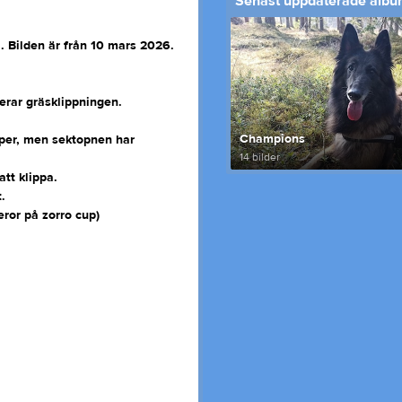
Senast uppdaterade alb
a. Bilden är från 10 mars 2026.
serar gräsklippningen.
Champions
per, men sektopnen har
14 bilder
tt klippa.
.
ror på zorro cup)