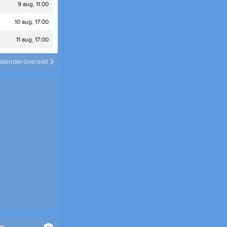
Bilder
9 aug, 11:00
10 aug, 17:00
Tjäna pengar
Cupguiden
11 aug, 17:00
alenderöversikt