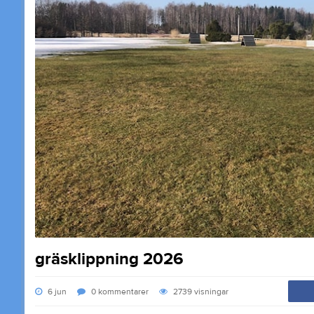
gräsklippning 2026
6 jun
0
kommentarer
2739
visningar