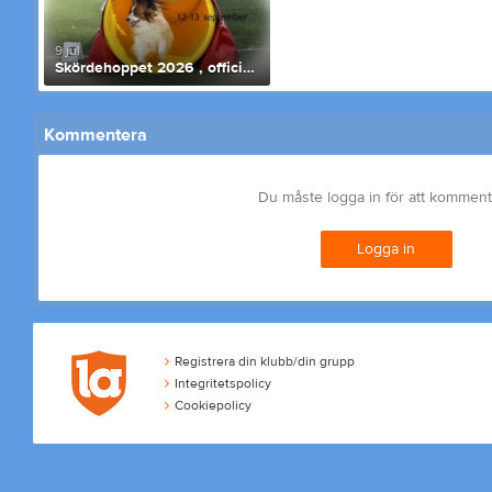
9 jul
Skördehoppet 2026 , officiella agilitytävlingar
Kommentera
Du måste logga in för att kommen
Logga in
Registrera din klubb/din grupp
Integritetspolicy
Cookiepolicy